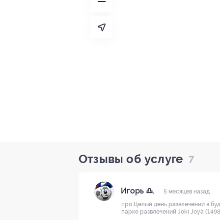
Отзывы об услуге
7
Игорь ♎.
5 месяцев назад
про Целый день развлечений в буд
парке развлечений Joki Joya (1498