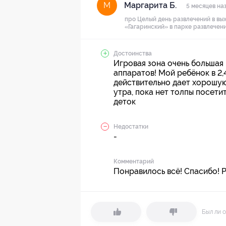
Маргарита Б.
М
5 месяцев на
про Целый день развлечений в вы
«Гагаринский» в парке развлечений
Достоинства
Игровая зона очень большая
аппаратов! Мой ребёнок в 2,
действительно дает хорошую
утра, пока нет толпы посети
деток
Недостатки
-
Комментарий
Понравилось всё! Спасибо! 
Был ли о