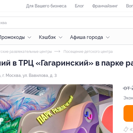
Для Вашего бизнеса
Блог
Франчайзинг
Воп
Промокоды
Кэшбэк
Афиша города
ские развлекательные центры
Посещение детского центра
ий в ТРЦ «Гагаринский» в парке ра
а,
г. Москва, ул. Вавилова, д. 3
от 
Экон
4