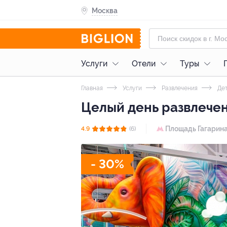
Москва
Услуги
Отели
Туры
Главная
Услуги
Развлечения
Дет
Целый день развлечен
Площадь Гагарин
4.9
(6)
- 30%