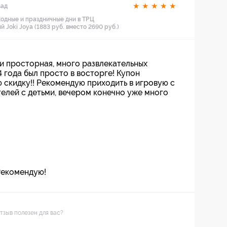
★
★
★
★
★
зад
ходные и праздничные дни в ТРЦ
 Joki Joya (1883 руб. вместо 2690 руб.)
 и просторная, много развлекательных
4 года был просто в восторге! Купон
 скидку!! Рекомендую приходить в игровую с
телей с детьми, вечером конечно уже много
Рекомендую!
тзыв полезен для вас?