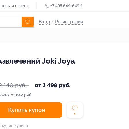
росы и ответы
+7 495 649-649-1
Вход
/
Регистрация
звлечений Joki Joya
2 140 руб.
от 1 498 руб.
омия от 642 руб.
Купить купон
5
1 купон купили