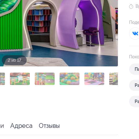
В
Поде
Похо
3 из 17
П
Р
я
Р
ии
Адреса
Отзывы