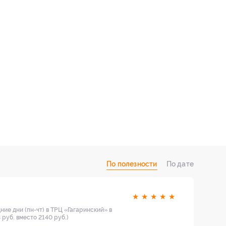
По полезности
По дате
★
★
★
★
★
ние дни (пн-чт) в ТРЦ «Гагаринский» в
 руб. вместо 2140 руб.)