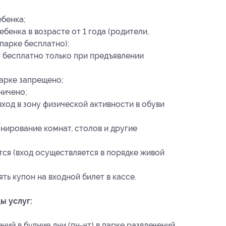
ебенка;
бенка в возрасте от 1 года (родители,
парке бесплатно);
т бесплатно только при предъявлении
парке запрещено;
ничено;
ход в зону физической активности в обуви
нирование комнат, столов и другие
тся (вход осуществляется в порядке живой
ь купон на входной билет в кассе.
ы услуг:
ний в будние дни (пн-чт) в парке развлечений