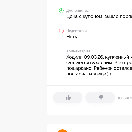
Достоинства
Цена с купоном, вышло поряд
Недостатки
Нету
Комментарий
Ходили 09.03.26. купленный 
считается выходным. Все про
пошаркано. Ребенок остался 
пользоваться ещё:);)
Был ли о