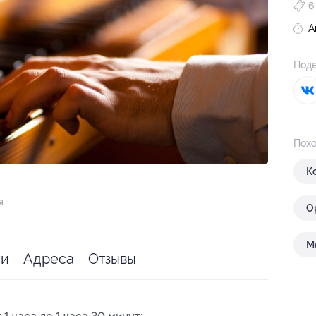
6
А
Поде
Похо
К
я
О
М
ии
Адреса
Отзывы