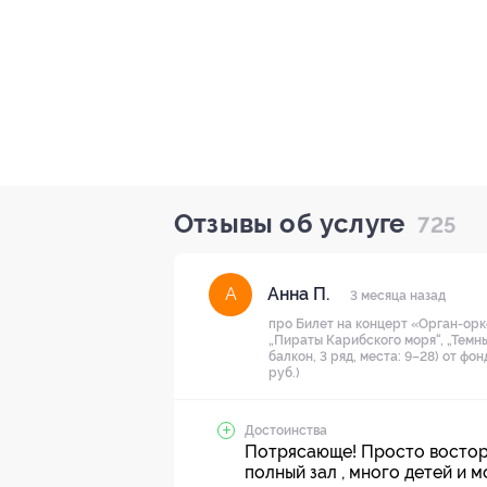
Отзывы об услуге
725
Анна П.
А
3 месяца назад
про Билет на концерт «Орган-орке
„Пираты Карибского моря“, „Темны
балкон, 3 ряд, места: 9–28) от фо
руб.)
Достоинства
Потрясающе! Просто восторг
полный зал , много детей и 