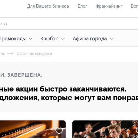
Для Вашего бизнеса
Блог
Франчайзинг
Воп
Промокоды
Кэшбэк
Афиша города
рты
Органные концерты
И, ЗАВЕРШЕНА.
ные акции быстро заканчиваются.
редложения, которые могут вам понра