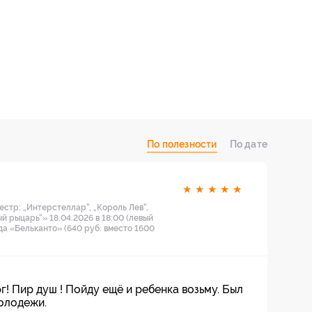
По полезности
По дате
★
★
★
★
★
стр: „Интерстеллар“, „Король Лев“,
й рыцарь“» 18.04.2026 в 18:00 (левый
нда «Бельканто» (640 руб. вместо 1600
! Пир душ ! Пойду ещё и ребенка возьму. Был
молодежи.