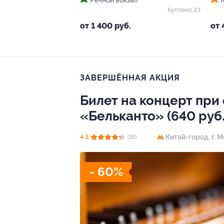
Речной вокзал
Куплено 23
от 1 400 руб.
от 
ЗАВЕРШЁННАЯ АКЦИЯ
Билет на концерт при
«Бельканто» (640 руб.
Китай-город,
г. 
4.3
(16)
- 60%