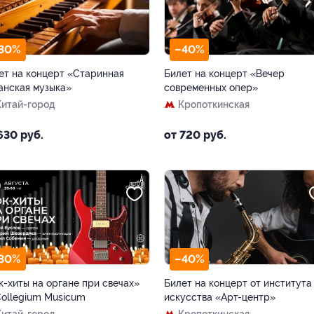
30%
–40%
ет на концерт «Старинная
Билет на концерт «Вечер
анская музыка»
современных опер»
Китай-город
Кропоткинская
630 руб.
от 720 руб.
30%
–40%
к-хиты на органе при свечах»
Билет на концерт от института
Collegium Musicum
искусства «Арт-центр»