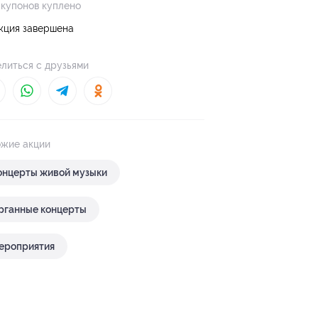
 купонов куплено
кция завершена
литься с друзьями
жие акции
онцерты живой музыки
рганные концерты
ероприятия