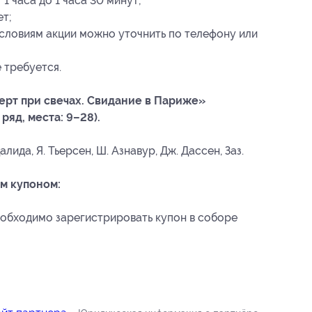
 часа до 1 часа 30 минут;
ет;
ловиям акции можно уточнить по телефону или
 требуется.
ерт при свечах. Свидание в Париже»
ряд, места: 9–28).
алида, Я. Тьерсен, Ш. Азнавур, Дж. Дассен, Заз.
м купоном:
еобходимо зарегистрировать купон в соборе