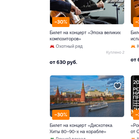
–30%
–
Билет на концерт «Эпоха великих
Бил
композиторов»
исп
Охотный ряд
Куплено 2
от 
от 630 руб.
–30%
–
Билет на концерт «Дискотека.
«Ро
Хиты 80–90-х на корабле»
от 