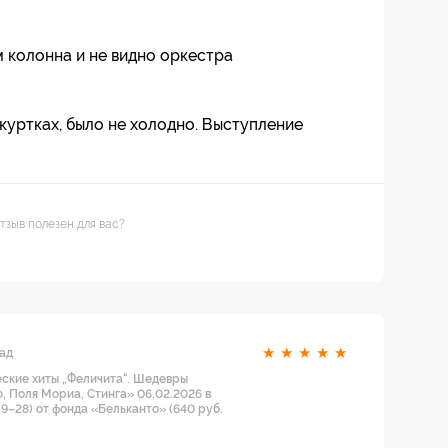
м колонна и не видно оркестра
 куртках, было не холодно. Выступление
тзыв полезен для вас?
★
★
★
★
★
зад
ские хиты „Феличита“. Шедевры
о, Поля Мориа, Стинга» 06.02.2026 в
: 9–28) от фонда «Бельканто» (640 руб.