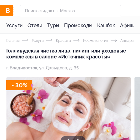
Услуги
Отели
Туры
Промокоды
Кэшбэк
Афиша 
Главная
Услуги
Красота
Косметология
Аппаратна
Голливудская чистка лица, пилинг или уходовые
комплексы в салоне «Источник красоты»
г. Владивосток, ул. Давыдова, д. 35
- 30%