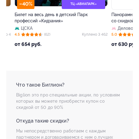
–40%
–50%
ТЦ «АВИАПАРК»
Билет на весь день в детский Парк
Панорамный рест
профессий «Кидзания»
со скидкой
ЦСКА
Деловой цент
 4
4.5
(62)
Куплено 3 462
5.0
(8)
от 654 руб.
от 630 руб.
Что такое Биглион?
Biglion это про специальные акции, по условиям
которых вы можете приобрести купон со
скидкой от 50 до 90%
Откуда такие скидки?
Мы непосредственно работаем с каждым
партнером и договариваемся с ним о лучших