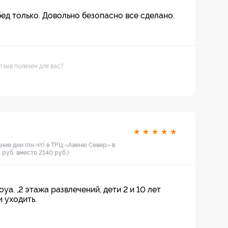
бед только. Довольно безопасно все сделано.
тзыв полезен для вас?
★
★
★
★
★
ние дни (пн-чт) в ТРЦ «Авеню Север» в
 руб. вместо 2140 руб.)
oya. ,2 этажа развлечений, дети 2 и 10 лет
и уходить.