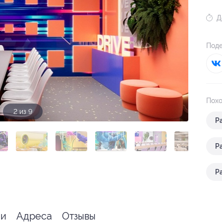
Д
Поде
Похо
2 из 9
Р
Р
Р
я
ии
Адреса
Отзывы