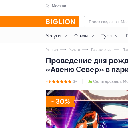
Москва
Услуги
Отели
Туры
Главная
Услуги
Развлечения
Дет
Проведение дня рожде
«Авеню Север» в парк
Селигерская,
г. М
4.9
(9)
- 30%