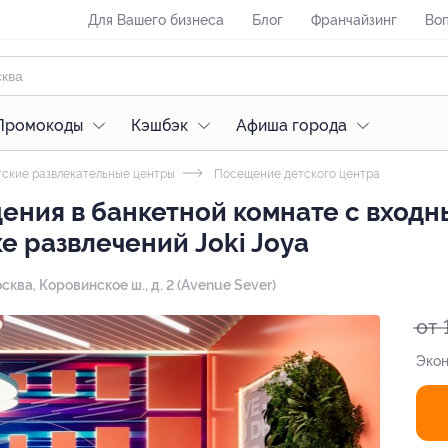
Для Вашего бизнеса
Блог
Франчайзинг
Воп
Промокоды
Кэшбэк
Афиша города
ские развлекательные центры
Посещение детского центра
ния в банкетной комнате с входн
е развлечений Joki Joya
осква, ​Коровинское ш., д. 2 (Avenue Sever)
от 
Экон