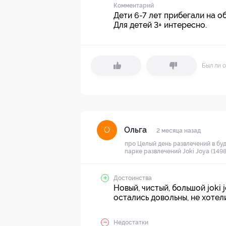
Комментарий
Дети 6-7 лет прибегали на о
Для детей 3+ интересно.
Был ли о
Ольга
О
2 месяца назад
про Целый день развлечений в буд
парке развлечений Joki Joya (1498
Достоинства
Новый, чистый, большой joki j
остались довольны, не хотел
Недостатки