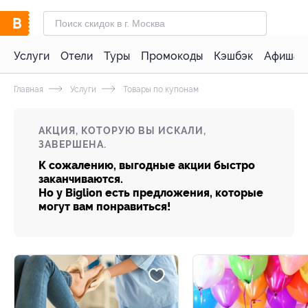
Услуги
Отели
Туры
Промокоды
Кэшбэк
Афиша 
Главная
Услуги
Товары по купонам
АКЦИЯ, КОТОРУЮ ВЫ ИСКАЛИ,
ЗАВЕРШЕНА.
К сожалению, выгодные акции быстро
заканчиваются.
Но у Biglion есть предложения, которые
могут вам понравиться!