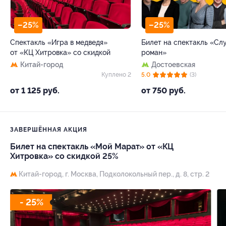
–25%
–25%
Спектакль «Игра в медведя»
Билет на спектакль «С
от «КЦ Хитровка» со скидкой
роман»
Китай-город
Достоевская
Куплено 2
5.0
(3)
от 1 125 руб.
от 750 руб.
ЗАВЕРШЁННАЯ АКЦИЯ
Билет на спектакль «Мой Марат» от «КЦ
Хитровка» со скидкой 25%
Китай-город,
г. Москва, Подколокольный пер., д. 8, стр. 2
- 25%