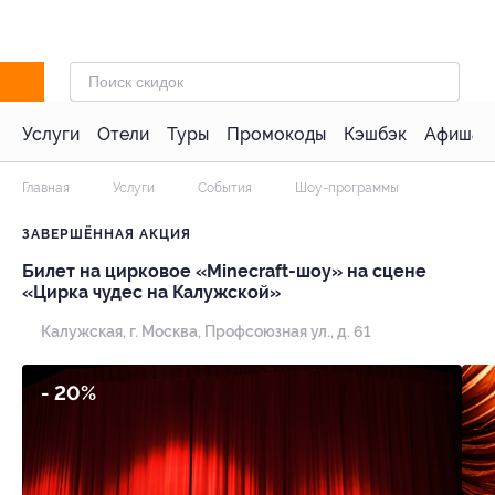
Услуги
Отели
Туры
Промокоды
Кэшбэк
Афиша 
Главная
Услуги
События
Шоу-программы
ЗАВЕРШЁННАЯ АКЦИЯ
Билет на цирковое «Minecraft-шоу» на сцене
«Цирка чудес на Калужской»
Калужская,
г. Москва, Профсоюзная ул., д. 61
- 20%