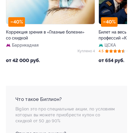
–40%
–40%
Коррекция зрения в «Глазные болезни»
Билет на весь де
со скидкой
профессий «Кид
Баррикадная
ЦСКА
30
Куплено 4
4.5
(62)
от 42 000 руб.
от 654 руб.
Что такое Биглион?
Biglion это про специальные акции, по условиям
которых вы можете приобрести купон со
скидкой от 50 до 90%