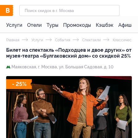
Услуги
Отели
Туры
Промокоды
Кэшбэк
Афиша 
Главная
Услуги
События
Спектакли
Классические
Билет на спектакль «Подходцев и двое других» от
музея-театра «Булгаковский дом» со скидкой 25%
Маяковская,
г. Москва, ул. Большая Садовая, д. 10
- 25%