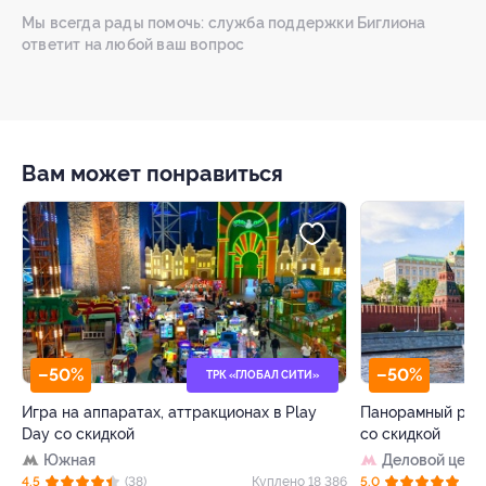
Мы всегда рады помочь: служба поддержки Биглиона
ответит на любой ваш вопрос
Вам может понравиться
–50%
–50%
ТРК «ГЛОБАЛ СИТИ»
Игра на аппаратах, аттракционах в Play
Панорамный рест
Day со скидкой
со скидкой
Южная
Деловой цент
15
4.5
(38)
Куплено 18 386
5.0
(8)