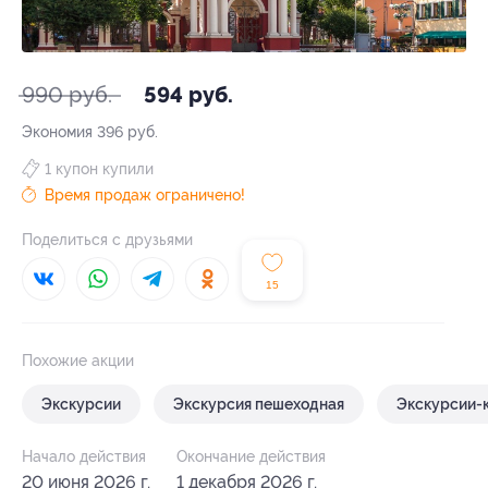
990 руб.
594 руб.
Экономия
396 руб.
1 купон купили
Время продаж ограничено!
Поделиться с друзьями
15
Похожие акции
Экскурсии
Экскурсия пешеходная
Экскурсии-
Начало действия
Окончание действия
20 июня 2026 г.
1 декабря 2026 г.