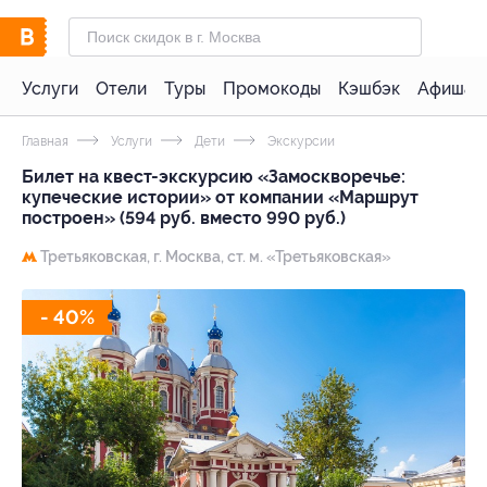
Услуги
Отели
Туры
Промокоды
Кэшбэк
Афиша 
Главная
Услуги
Дети
Экскурсии
Билет на квест-экскурсию «Замоскворечье:
купеческие истории» от компании «Маршрут
построен» (594 руб. вместо 990 руб.)
Третьяковская,
г. Москва, ст. м. «Третьяковская»
- 40%