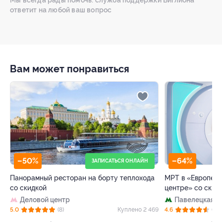
ответит на любой ваш вопрос
Вам может понравиться
–50%
–64%
ЗАПИСАТЬСЯ ОНЛАЙН
Панорамный ресторан на борту теплохода
МРТ в «Европейс
со скидкой
центре» со скид
Деловой центр
Павелецкая
+
89
5.0
(8)
Куплено 2 469
4.6
(72)