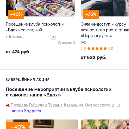
–40%
–75%
Посещение клуба психологии
Онлайн-доступ к курсу
«Вдох» со скидкой
личностного роста от ш
«Перезагрузка»
г. Казань,
+1
Островского ул, д. 31
РФ
Куплено 2
5.0
(11)
от 474 руб.
от 622 руб.
ЗАВЕРШЁННАЯ АКЦИЯ
Посещение мероприятий в клубе психологии
и самопознания «Вдох»
Площадь Габдуллы Тукая,
г. Казань, ул. Островского, д. 31
всего 2 адреса
- 40%