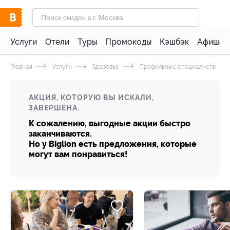
Услуги
Отели
Туры
Промокоды
Кэшбэк
Афиша 
Главная
Услуги
Здоровье
Профильные специалисты
АКЦИЯ, КОТОРУЮ ВЫ ИСКАЛИ,
ЗАВЕРШЕНА.
К сожалению, выгодные акции быстро
заканчиваются.
Но у Biglion есть предложения, которые
могут вам понравиться!