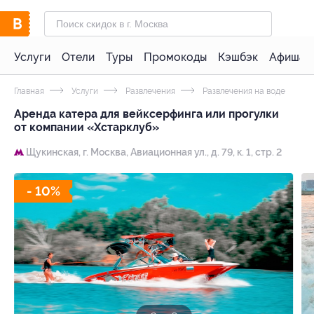
Услуги
Отели
Туры
Промокоды
Кэшбэк
Афиша 
Главная
Услуги
Развлечения
Развлечения на воде
Аренда катера для вейксерфинга или прогулки
от компании «Xстарклуб»
Щукинская,
г. Москва, Авиационная ул., д. 79, к. 1, стр. 2
- 10%