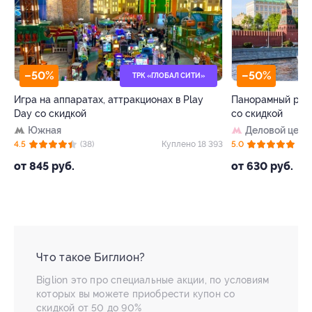
–64%
–50%
ТИ»
ЗАПИСАТЬСЯ ОНЛАЙН
МРТ в «Евро
ay
Панорамный ресторан на борту теплохода
центре» со 
со скидкой
Павелецк
Деловой центр
4.6
 18 393
5.0
(8)
Куплено 2 479
от 1 980 р
от 630 руб.
Что такое Биглион?
Biglion это про специальные акции, по условиям
которых вы можете приобрести купон со
скидкой от 50 до 90%