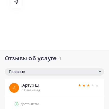
Отзывы об услуге
1
Полезные
Артур Ш.
★
★
★
★
★
А
12 лет назад
Достоинства
-