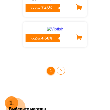
7.46%
Кэшбэк
4.66%
Кэшбэк
1
Выберите магазин