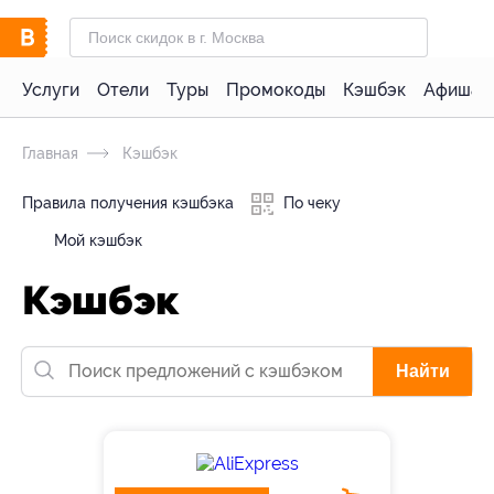
Услуги
Отели
Туры
Промокоды
Кэшбэк
Афиша 
Главная
Кэшбэк
Правила получения кэшбэка
По чеку
Мой кэшбэк
Кэшбэк
Найти