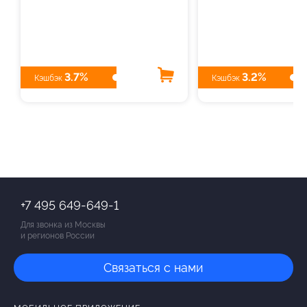
3.7%
3.2%
Кэшбэк
Кэшбэк
+7 495 649-649-1
Для звонка из Москвы
и регионов России
Связаться с нами