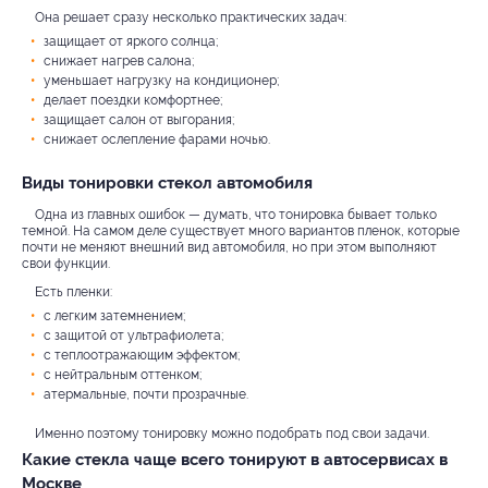
Она решает сразу несколько практических задач:
защищает от яркого солнца;
снижает нагрев салона;
уменьшает нагрузку на кондиционер;
делает поездки комфортнее;
защищает салон от выгорания;
снижает ослепление фарами ночью.
Виды тонировки стекол автомобиля
Одна из главных ошибок — думать, что тонировка бывает только
темной. На самом деле существует много вариантов пленок, которые
почти не меняют внешний вид автомобиля, но при этом выполняют
свои функции.
Есть пленки:
с легким затемнением;
с защитой от ультрафиолета;
с теплоотражающим эффектом;
с нейтральным оттенком;
атермальные, почти прозрачные.
Именно поэтому тонировку можно подобрать под свои задачи.
Какие стекла чаще всего тонируют в автосервисах в
Москве