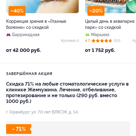
–40%
–20%
Коррекция зрения в «Глазные
Целый день в аквапарке
болезни» со скидкой
парк» со скидкой
Баррикадная
Марьино
Куплено 5
4.7
(50)
К
от 42 000 руб.
от 1 752 руб.
ЗАВЕРШЁННАЯ АКЦИЯ
Скидка 71% на любые стоматологические услуги в
клинике Жемчужина. Лечение, отбеливание,
протезирование и не только (290 руб. вместо
1000 руб.)
г. Оренбург, ул. 70 лет ВЛКСМ, д. 14
- 71%