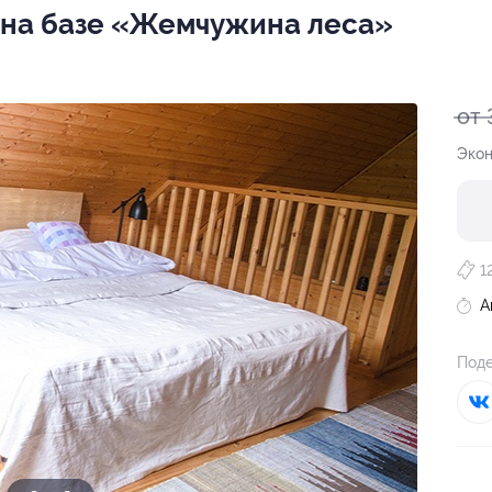
 на базе «Жемчужина леса»
от 
Экон
1
А
Поде