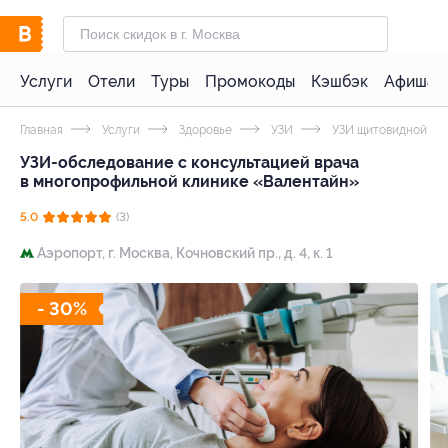
Услуги
Отели
Туры
Промокоды
Кэшбэк
Афиша 
Главная
Услуги
Здоровье
УЗИ
УЗИ щитовидной же
УЗИ-обследование с консультацией врача
в многопрофильной клинике «Валентайн»
5.0
(3)
Аэропорт,
г. Москва, Кочновский пр., д. 4, к. 1
- 30%