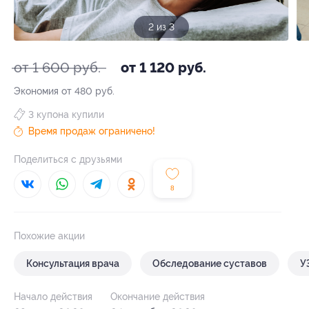
3 из 3
от 1 600 руб.
от 1 120 руб.
Экономия от 480 руб.
3 купона купили
Время продаж ограничено!
Поделиться с друзьями
8
Похожие акции
Консультация врача
Обследование суставов
У
Начало действия
Окончание действия