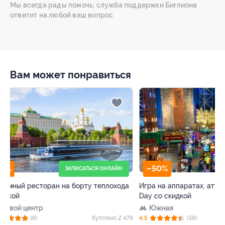
Мы всегда рады помочь: служба поддержки Биглиона
ответит на любой ваш вопрос
Вам может понравиться
–50%
–64%
ТРК «ГЛОБАЛ СИТИ»
Игра на аппаратах, аттракционах в Play
МРТ в «Европейс
Day со скидкой
центре» со скид
Южная
Павелецкая
+
78
4.5
(38)
Куплено 18 399
4.6
(72)