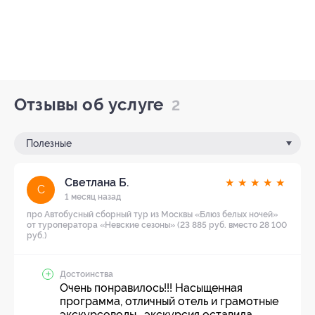
Отзывы об услуге
2
Полезные
Светлана Б.
★
★
★
★
★
С
1 месяц назад
про Автобусный сборный тур из Москвы «Блюз белых ночей»
от туроператора «Невские сезоны» (23 885 руб. вместо 28 100
руб.)
Достоинства
Очень понравилось!!! Насыщенная
программа, отличный отель и грамотные
экскурсоводы , экскурсия оставила