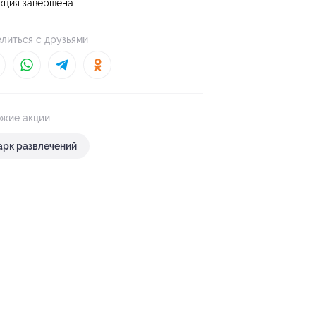
кция завершена
литься с друзьями
жие акции
арк развлечений