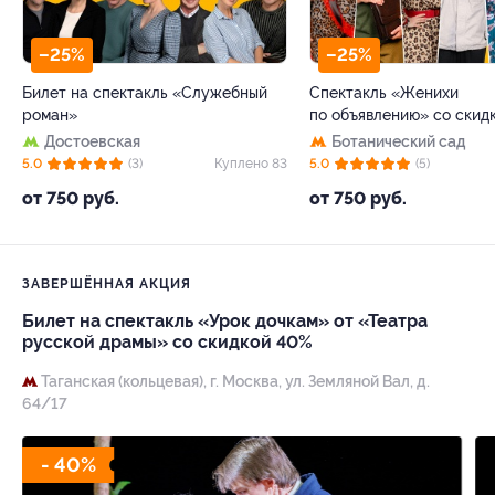
–25%
–25%
Билет на спектакль «Служебный
Спектакль «Женихи
роман»
по объявлению» со скид
Достоевская
Ботанический сад
5.0
(3)
Куплено 83
5.0
(5)
от 750 руб.
от 750 руб.
ЗАВЕРШЁННАЯ АКЦИЯ
Билет на спектакль «Урок дочкам» от «Театра
русской драмы» со скидкой 40%
Таганская (кольцевая),
г. Москва, ул. Земляной Вал, д.
64/17
- 40%