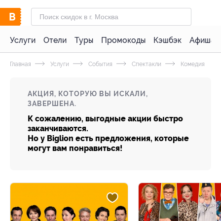
Услуги
Отели
Туры
Промокоды
Кэшбэк
Афиша 
Главная
Услуги
События
Спектакли
Комедия
АКЦИЯ, КОТОРУЮ ВЫ ИСКАЛИ,
ЗАВЕРШЕНА.
К сожалению, выгодные акции быстро
заканчиваются.
Но у Biglion есть предложения, которые
могут вам понравиться!