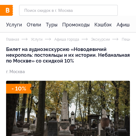
Услуги
Отели
Туры
Промокоды
Кэшбэк
Афиша 
Главная
Услуги
Афиша города
Экскурсии
Пешеход
Билет на аудиоэкскурсию «Новодевичий
некрополь: постояльцы и их истории. Небанальная
по Москве» со скидкой 10%
г. Москва
- 10%