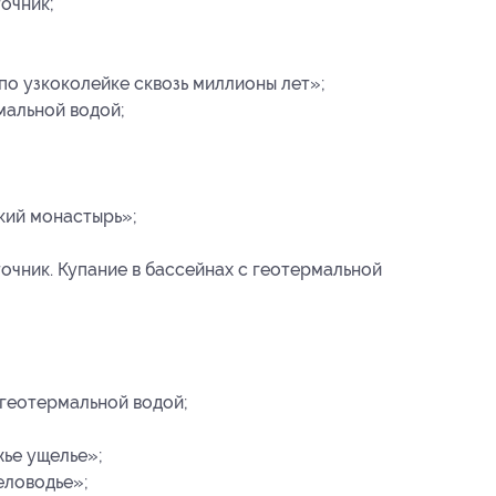
очник;
по узкоколейке сквозь миллионы лет»;
мальной водой;
кий монастырь»;
очник. Купание в бассейнах с геотермальной
 геотермальной водой;
ье ущелье»;
еловодье»;