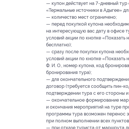
— купон действует на 7-дневный тур
«Термальные источники в Адыгее» дл
— количество мест ограничено;
— перед покупкой купона необходим
на интересующую вас дату в офисе т
условий акции по кнопке «Показать 
бесплатно);
— сразу после покупки купона необх
условий акции по кнопке «Показать
Ф. И. О., номер купона
, код брониров
бронирования тура);
— для окончательного подтверждени
договор (требуется сообщить пин-к
подтверждении тура с его стороны и
— окончательное формирование марш
и окончания мероприятий на туре пр
программы тура возможен перенос э
при полном выполнении всех пункто
— при отказе туриста от маршрута д