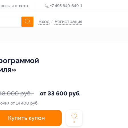
росы и ответы
+7 495 649-649-1
Вход
/
Регистрация
программой
емля»
48 000 руб.
от 33 600 руб.
омия от 14 400 руб.
Купить купон
3