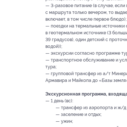
— 3-разовое питание (в случае, есл
с маршрута только вечером, то выдает
включает, в том числе первое блюдо);
— поездки на термальные источники 
в геотермальном источнике (3 больши
39 градусов), один детский с проточ
водой));
— экскурсии согласно программе ту
— транспортное обслуживание и усл
тура;
— групповой трансфер из а/т Минера
Армавира и Майкопа до «Базы земля
Экскурсионная программа, входящая
— 1 день (вс):
— трансфер из аэропорта и ж/д 
— заселение и отдых;
— ужин;