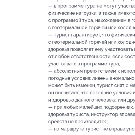
— в программе тура не могут участв
физические нагрузки, а также имеют
с программой тура, нахождением в г
с геотермальной горячей или холодн
— турист гарантирует, что физически
с геотермальной горячей или холодн
здоровья позволяет ему участвовать
от любой ответственности, если сос
участвовать в программе тура;
— абсолютным препятствием к испо
погодные условия: ливень, аномальн
может быть изменен, турист снят с 
он посчитает, что погодные условия
и здоровью данного человека или дру
— при любых малейших подозрениях,
здоровья туриста, инструктор вправ
средств не производится;
— на маршруте турист не вправе упо