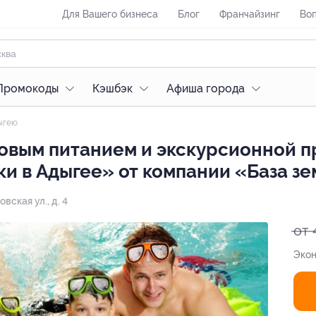
Для Вашего бизнеса
Блог
Франчайзинг
Воп
Промокоды
Кэшбэк
Афиша города
ыгею
зовым питанием и экскурсионной 
и в Адыгее» от компании «База з
ская ул., д. 4
от 
Экон