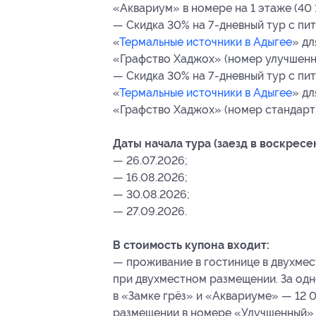
«Аквариум» в номере на 1 этаже (40 1
— Скидка 30% на 7-дневный тур с п
«
Термальные источники в Адыгее
» дл
«Графство Хаджох» (номер улучшенны
— Скидка 30% на 7-дневный тур с п
«
Термальные источники в Адыгее
» дл
«Графство Хаджох» (номер стандарт) 
Даты начала тура (заезд в воскресе
— 26.07.2026;
— 16.08.2026;
— 30.08.2026;
— 27.09.2026.
В стоимость купона входит:
— проживание в гостинице в двухмес
при двухместном размещении. За од
в «Замке грёз» и «Аквариуме» — 12 0
размещении в номере «Улучшенный» —