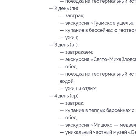
— поездка на геотермальный ист
— 2 день (пн):
— завтрак;
— экскурсия «Гуамское ущелье: 
— купание в бассейнах с геотер
— ужин;
— 3 день (вт):
— завтракаем;
— экскурсия «Свято-Михайловс
— обед;
— поездка на геотермальный ист
водой;
— ужин и отдых;
— 4 день (ср):
— завтрак;
— купание в теплых бассейнах с
— обед;
— экскурсия «Мишоко — медвеж
— уникальный частный музей «Б