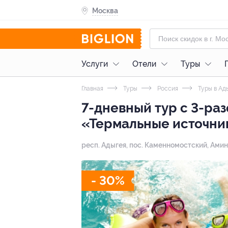
Москва
Услуги
Отели
Туры
Главная
Туры
Россия
Туры в Ад
7-дневный тур с 3-ра
«Термальные источник
респ. Адыгея, пос. Каменномостский, Аминов
- 30%