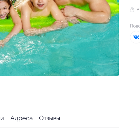
В
Поде
ии
Адреса
Отзывы