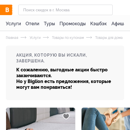
Услуги
Отели
Туры
Промокоды
Кэшбэк
Афиша 
Главная
Услуги
Товары по купонам
Товары для дома
АКЦИЯ, КОТОРУЮ ВЫ ИСКАЛИ,
ЗАВЕРШЕНА.
К сожалению, выгодные акции быстро
заканчиваются.
Но у Biglion есть предложения, которые
могут вам понравиться!