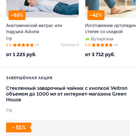
–65%
–42%
Анатомический матрас или
Изготовление ортопедич
подушка Askona
стелек со скидкой
РФ
Бутырская
5.0
(3)
Куплено 6
5.0
(4)
от 1 225 руб.
от 3 712 руб.
ЗАВЕРШЁННАЯ АКЦИЯ
Стеклянный заварочный чайник с кнопкой Veitron
объемом до 1000 мл от интернет-магазина Green
House
РФ
- 51%