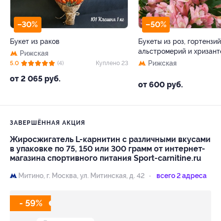
–30%
–50%
Букет из раков
Букеты из роз, гортензий
альстромерий и хризант
Рижская
Рижская
5.0
(4)
Куплено 23
от 2 065 руб.
от 600 руб.
ЗАВЕРШЁННАЯ АКЦИЯ
Жиросжигатель L-карнитин с различными вкусами
в упаковке по 75, 150 или 300 грамм от интернет-
магазина спортивного питания Sport-carnitine.ru
Митино,
г. Москва, ул. Митинская, д. 42
всего 2 адреса
- 59%