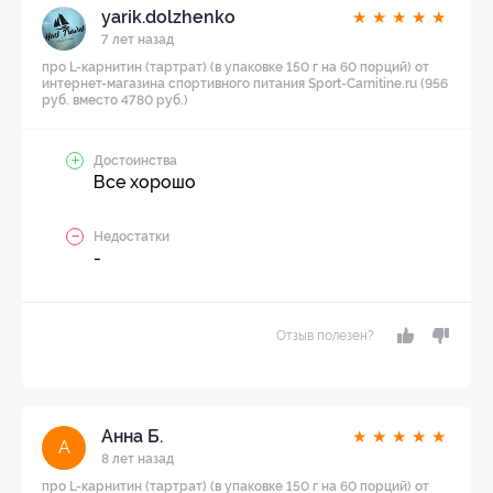
yarik.dolzhenko
★
★
★
★
★
7 лет назад
про L-карнитин (тартрат) (в упаковке 150 г на 60 порций) от
интернет-магазина спортивного питания Sport-Carnitine.ru (956
руб. вместо 4780 руб.)
Достоинства
Все хорошо
Недостатки
-
Отзыв полезен?
Анна Б.
★
★
★
★
★
А
8 лет назад
про L-карнитин (тартрат) (в упаковке 150 г на 60 порций) от