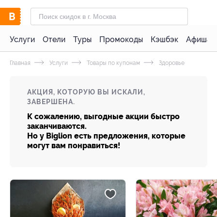
Услуги
Отели
Туры
Промокоды
Кэшбэк
Афиша 
Главная
Услуги
Товары по купонам
Здоровье
АКЦИЯ, КОТОРУЮ ВЫ ИСКАЛИ,
ЗАВЕРШЕНА.
К сожалению, выгодные акции быстро
заканчиваются.
Но у Biglion есть предложения, которые
могут вам понравиться!