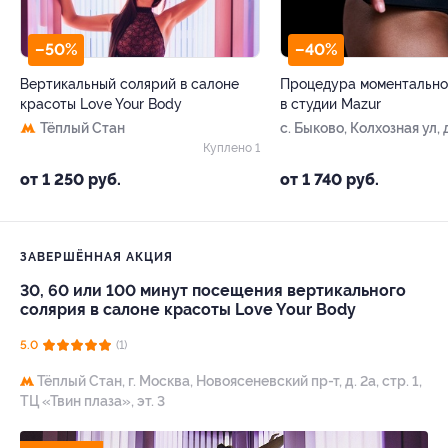
–50%
–40%
Вертикальный солярий в салоне
Процедура моментально
красоты Love Your Body
в студии Mazur
Тёплый Стан
с. Быково, Колхозная ул, 
33а
Куплено 1
от 1 250 руб.
от 1 740 руб.
ЗАВЕРШЁННАЯ АКЦИЯ
30, 60 или 100 минут посещения вертикального
солярия в салоне красоты Love Your Body
5.0
(1)
Тёплый Стан,
г. Москва, Новоясеневский пр-т, д. 2а, стр. 1,
ТЦ «Твин плаза», эт. 3