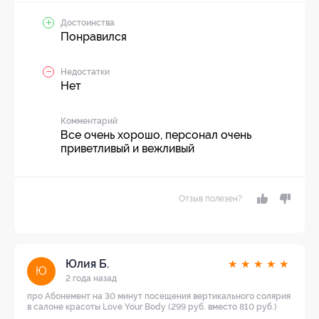
Достоинства
Понравился
Недостатки
Нет
Комментарий
Все очень хорошо, персонал очень
приветливый и вежливый
Отзыв полезен?
Юлия Б.
★
★
★
★
★
Ю
2 года назад
про Абонемент на 30 минут посещения вертикального солярия
в салоне красоты Love Your Body (299 руб. вместо 810 руб.)