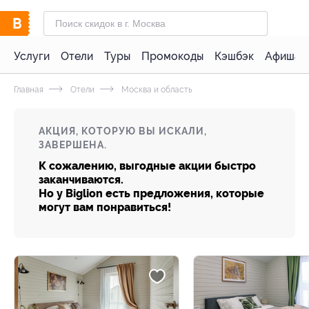
Услуги
Отели
Туры
Промокоды
Кэшбэк
Афиша 
Главная
Отели
Москва и область
АКЦИЯ, КОТОРУЮ ВЫ ИСКАЛИ,
ЗАВЕРШЕНА.
К сожалению, выгодные акции быстро
заканчиваются.
Но у Biglion есть предложения, которые
могут вам понравиться!