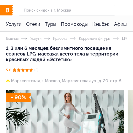
Услуги
Отели
Туры
Промокоды
Кэшбэк
Афиша 
Главная
Услуги
Красота
Коррекция фигуры
LPG-м
1, 3 или 6 месяцев безлимитного посещения
сеансов LPG-массажа всего тела в территории
красивых людей «Эстетик»
5.0
(3)
Марксистская,
г. Москва, Марксистская ул., д. 20, стр. 5
- 90%