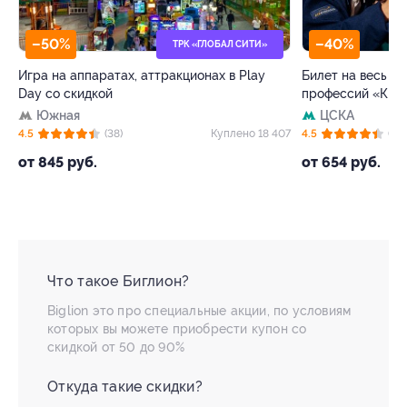
–50%
–40%
ТРК «ГЛОБАЛ СИТИ»
Игра на аппаратах, аттракционах в Play
Билет на весь де
Day со скидкой
профессий «Кид
Южная
ЦСКА
41
4.5
(38)
Куплено 18 407
4.5
(63)
от 845 руб.
от 654 руб.
Что такое Биглион?
Biglion это про специальные акции, по условиям
которых вы можете приобрести купон со
скидкой от 50 до 90%
Откуда такие скидки?