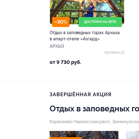
–30%
ДОСТУПНО НА ЛЕТО
Отдых в заповедных горах Архыза
в апарт-отеле «Азгард»
АРХЫЗ
Куплено 21
от 9 730 руб.
ЗАВЕРШЁННАЯ АКЦИЯ
Отдых в заповедных г
Карачаево-Черкесская респ., Зеленчукское