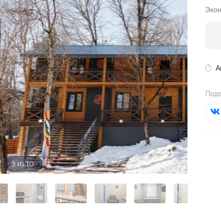
Экон
А
Поде
3 из 10