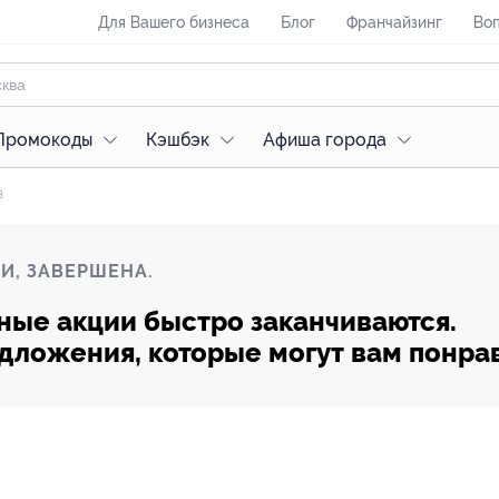
Для Вашего бизнеса
Блог
Франчайзинг
Воп
Промокоды
Кэшбэк
Афиша города
з
И, ЗАВЕРШЕНА.
ные акции быстро заканчиваются.
редложения, которые могут вам понра