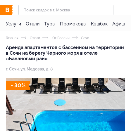
Услуги
Отели
Туры
Промокоды
Кэшбэк
Афиша 
Главная
Отели
Юг России
Сочи
Аренда апартаментов с бассейном на территории
в Сочи на берегу Черного моря в отеле
«Банановый рай»
г. Сочи, ул. Медовая, д. 8
- 30%