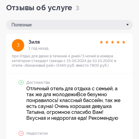
Отзывы об услуге
3
Полезные
Зиля
★
★
★
★
★
З
1 год назад
про Отдых для двоих в течение 4 дней/3 ночей в номере
категории стандарт (заезды с 15.09.2024 до 10.10.2024) в
отеле «Банановый рай» (5460 руб. вместо 7800 руб.)
Достоинства
Отличный отель для отдыха с семьей, а
так же для молодежиВсе безумно
понравилось! классный бассейн, так же
есть сауна) Очень хорошая девушка
Татьяна, огромное спасибо Вам!
Вкусная и недорогая еда! Рекомендую
Недостатки