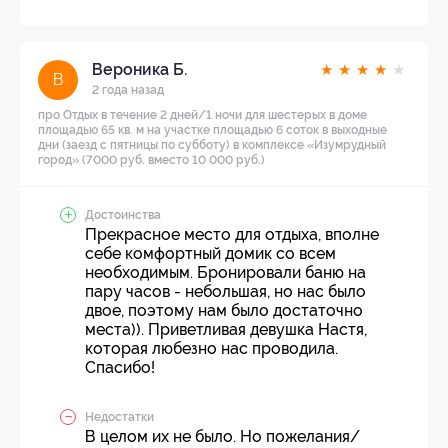
Вероника Б.
★
★
★
★
★
В
2 года назад
про Отдых в течение 2 дней/1 ночи для шестерых в доме
площадью 65 кв. м на участке площадью 6 соток в выходные
дни (заезд с пятницы по субботу) в комплексе «Изумрудный
город» (7000 руб. вместо 10 000 руб.)
Достоинства
Прекрасное место для отдыха, вполне
себе комфортный домик со всем
необходимым. Бронировали баню на
пару часов - небольшая, но нас было
двое, поэтому нам было достаточно
места)). Приветливая девушка Настя,
которая любезно нас проводила.
Спасибо!
Недостатки
В целом их не было. Но пожелания/