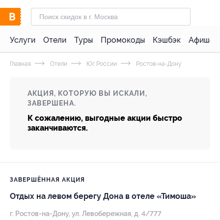
Услуги
Отели
Туры
Промокоды
Кэшбэк
Афиша 
Главная
Отели
Юг России
Ростов-на-Дону
АКЦИЯ, КОТОРУЮ ВЫ ИСКАЛИ,
ЗАВЕРШЕНА.
К сожалению, выгодные акции быстро
заканчиваются.
ЗАВЕРШЁННАЯ АКЦИЯ
Отдых на левом берегу Дона в отеле «Тимоша»
г. Ростов-на-Дону, ул. Левобережная, д. 4/777