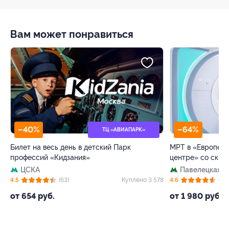
Вам может понравиться
–40%
–64%
ТЦ «АВИАПАРК»
Билет на весь день в детский Парк
МРТ в «Европейс
профессий «Кидзания»
центре» со скид
ЦСКА
Павелецкая
+
05
4.5
(63)
Куплено 3 578
4.6
(72)
от 654 руб.
от 1 980 руб.