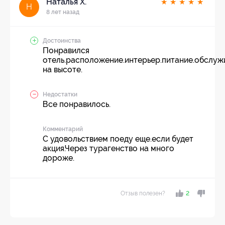
Наталья Х.
★
★
★
★
★
Н
8 лет назад
Достоинства
Понравился
отель.расположение.интерьер.питание.обслуж
на высоте.
Недостатки
Все понравилось.
Комментарий
С удовольствием поеду еще.если будет
акция.Через турагенство на много
дороже.
Отзыв полезен?
2