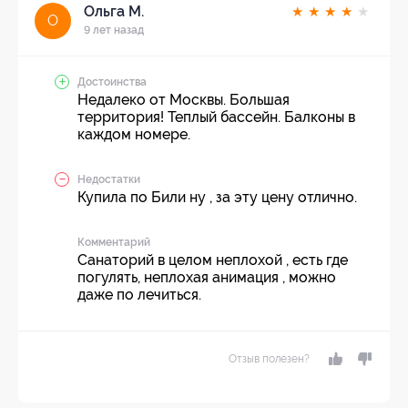
Ольга М.
★
★
★
★
★
О
9 лет назад
Достоинства
Недалеко от Москвы. Большая
территория! Теплый бассейн. Балконы в
каждом номере.
Недостатки
Купила по Били ну , за эту цену отлично.
Комментарий
Санаторий в целом неплохой , есть где
погулять, неплохая анимация , можно
даже по лечиться.
Отзыв полезен?