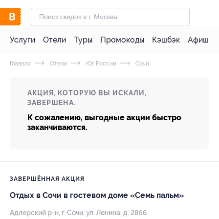
Услуги
Отели
Туры
Промокоды
Кэшбэк
Афиша 
Главная
Отели
Юг России
Сочи
АКЦИЯ, КОТОРУЮ ВЫ ИСКАЛИ,
ЗАВЕРШЕНА.
К сожалению, выгодные акции быстро
заканчиваются.
ЗАВЕРШЁННАЯ АКЦИЯ
Отдых в Сочи в гостевом доме «Семь пальм»
Адлерский р-н, г. Сочи, ул. Ленина, д. 286б