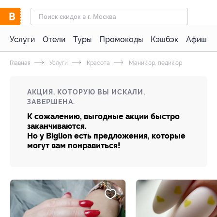
Услуги
Отели
Туры
Промокоды
Кэшбэк
Афиша 
Главная
Услуги
Красота
Маникюр, педикюр
АКЦИЯ, КОТОРУЮ ВЫ ИСКАЛИ,
ЗАВЕРШЕНА.
К сожалению, выгодные акции быстро
заканчиваются.
Но у Biglion есть предложения, которые
могут вам понравиться!