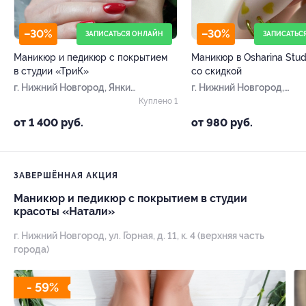
–30%
–30%
ЗАПИСАТЬСЯ ОНЛАЙН
ЗАПИСАТЬС
Маникюр и педикюр с покрытием
Маникюр в Osharina Stud
в студии «ТриК»
со скидкой
г. Нижний Новгород, Янки
г. Нижний Новгород,
Купалы ул, д. 31а
Воровского ул, д. 3
Куплено 1
от 1 400 руб.
от 980 руб.
ЗАВЕРШЁННАЯ АКЦИЯ
Маникюр и педикюр с покрытием в студии
красоты «Натали»
г. Нижний Новгород, ул. Горная, д. 11, к. 4 (верхняя часть
города)
- 59%