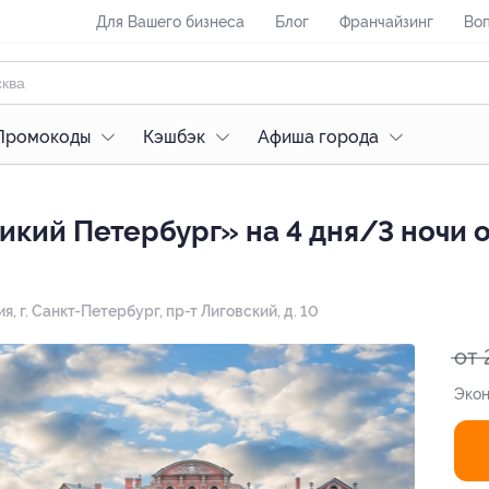
Для Вашего бизнеса
Блог
Франчайзинг
Воп
Промокоды
Кэшбэк
Афиша города
кий Петербург» на 4 дня/3 ночи 
ия,
г. Санкт-Петербург, пр-т Лиговский, д. 10
от 
Экон