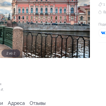
1
В
Поде
1 из 2
я
г.
ии
Адреса
Отзывы