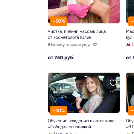
–50%
–
Чистка, пилинг, массаж лица
Мас
от косметолога Юлии
кул
Южнобутовская ул, д. 62
от 750 руб.
от 
–40%
–
Обучение вождению в автошколе
Обу
«Победа» со скидкой
«ВТ