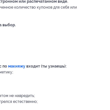
ктронном или распечатанном виде.
ченное количество купонов для себя или
а выбор.
с по
макияжу
входит (ты узнаешь):
метику;
этом не навредить;
трелся естественно;