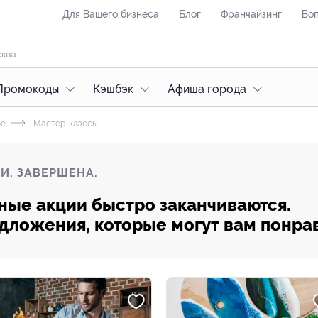
Для Вашего бизнеса
Блог
Франчайзинг
Воп
Промокоды
Кэшбэк
Афиша города
ое
Мастер-классы
И, ЗАВЕРШЕНА.
ные акции быстро заканчиваются.
редложения, которые могут вам понра