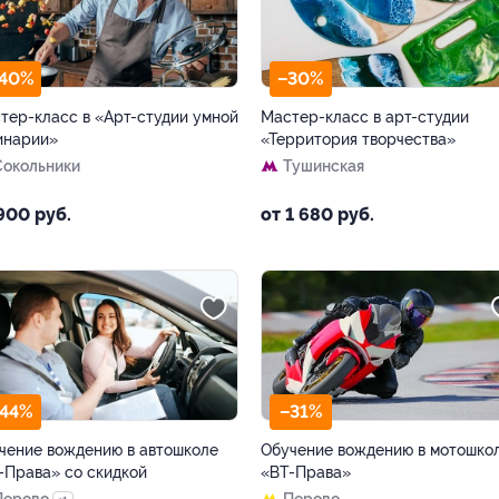
40%
–30%
тер-класс в «Арт-студии умной
Мастер-класс в арт-студии
инарии»
«Территория творчества»
Сокольники
Тушинская
900 руб.
от 1 680 руб.
44%
–31%
чение вождению в автошколе
Обучение вождению в мотошко
-Права» со скидкой
«ВТ-Права»