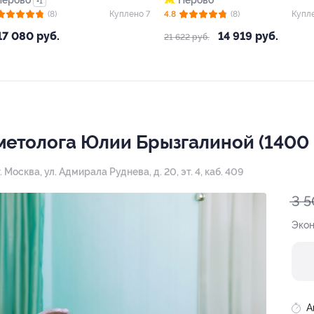
Перово
Перово
+1
(8)
Куплено 7
4.8
(8)
Купл
17 080 руб.
14 919 руб.
21 622 руб.
метолога Юлии Брызгалиной (1400 р
г. Москва, ул. Адмирала Руднева, д. 20, эт. 4, каб. 409
3 5
Эко
А