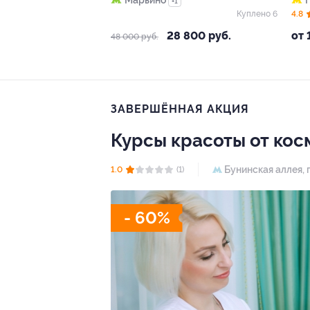
Марьино
+1
Куплено 6
4.8
28 800 руб.
от 
48 000 руб.
ЗАВЕРШЁННАЯ АКЦИЯ
Курсы красоты от кос
Бунинская аллея,
1.0
(1)
- 60%