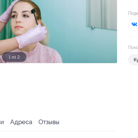
Поде
Похо
1 из 2
К
ии
Адреса
Отзывы