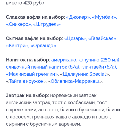
вместо 420 руб.)
Сладкая вафля на выбор:
«Джокер», «Мумбаи»,
«Сникерс», «Штрудель»
.
Сытная вафля на выбор:
«Цезарь», «Гавайская»,
«Кантри», «Орландо»
.
Напиток на выбор:
американо, капучино (250 мл),
сливочный пенный напиток (б/а), глинтвейн (б/а),
«Малиновый гремлин»
, «
Щелкунчик Special
»,
«
Тайга в кружке
», «
Облепиха-Марракеш
».
Завтрак на выбор:
норвежский завтрак,
английский завтрак, тост с колбасками, тост
с креветками, аво-тост, блины с бужениной, блины
с лососем, гречневая каша с авокадо и пашот,
сырники с брусничным вареньем.