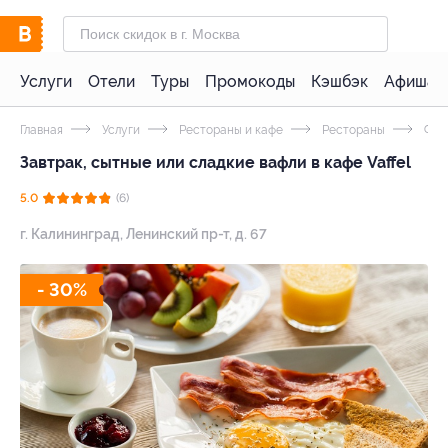
Услуги
Отели
Туры
Промокоды
Кэшбэк
Афиша 
Главная
Услуги
Рестораны и кафе
Рестораны
Фас
Завтрак, сытные или сладкие вафли в кафе Vaffel
5.0
(6)
г. Калининград, Ленинский пр-т, д. 67
- 30%