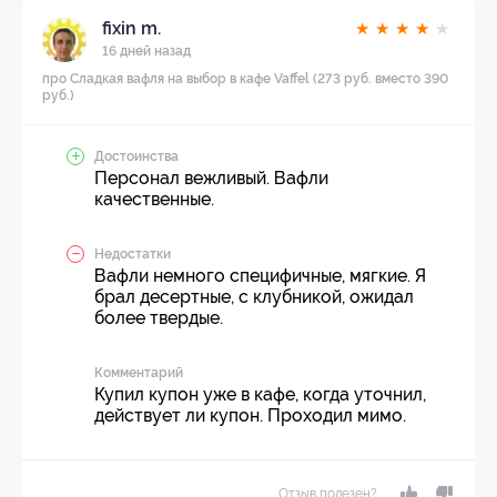
fixin m.
★
★
★
★
★
16 дней назад
про Сладкая вафля на выбор в кафе Vaffel (273 руб. вместо 390
руб.)
Достоинства
Персонал вежливый. Вафли
качественные.
Недостатки
Вафли немного специфичные, мягкие. Я
брал десертные, с клубникой, ожидал
более твердые.
Комментарий
Купил купон уже в кафе, когда уточнил,
действует ли купон. Проходил мимо.
Отзыв полезен?