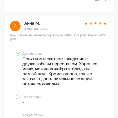
Анна М.
★
★
★
★
★
А
2 месяца назад
про Сытная вафля на выбор в кафе Vaffel (289 руб. вместо 420
руб.)
Достоинства
Приятное и светлое заведение с
дружелюбным персоналом. Хорошее
меню, можно подобрать блюда на
разный вкус. Кроме купона, так же
заказала дополнительные позиции,
осталась довольна.
Недостатки
-
Комментарий