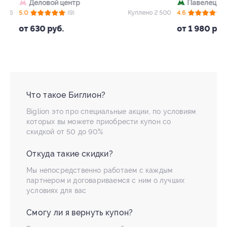
Деловой центр
Павелецкая
+
96
5.0
(9)
Куплено 2 500
4.6
(71)
от 630 руб.
от 1 980 руб.
Что такое Биглион?
Biglion это про специальные акции, по условиям
которых вы можете приобрести купон со
скидкой от 50 до 90%
Откуда такие скидки?
Мы непосредственно работаем с каждым
партнером и договариваемся с ним о лучших
условиях для вас
Смогу ли я вернуть купон?