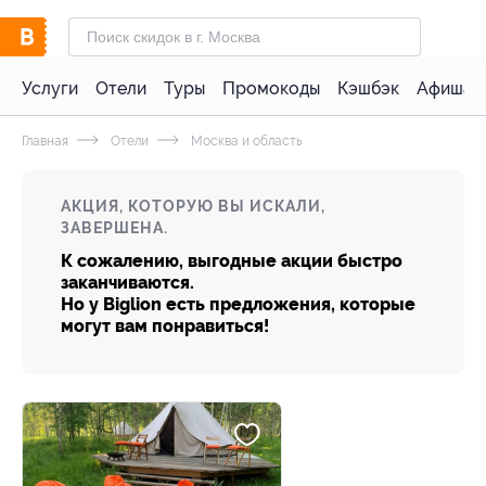
Услуги
Отели
Туры
Промокоды
Кэшбэк
Афиша 
Главная
Отели
Москва и область
АКЦИЯ, КОТОРУЮ ВЫ ИСКАЛИ,
ЗАВЕРШЕНА.
К сожалению, выгодные акции быстро
заканчиваются.
Но у Biglion есть предложения, которые
могут вам понравиться!