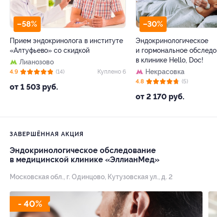
–58%
–30%
Прием эндокринолога в институте
Эндокринологическое
«Алтуфьево» со скидкой
и гормональное обследо
в клинике Hello, Doc!
Лианозово
Некрасовка
4.9
(14)
Куплено 6
4.8
(5)
от 1 503 руб.
от 2 170 руб.
ЗАВЕРШЁННАЯ АКЦИЯ
Эндокринологическое обследование
в медицинской клинике «ЭллианМед»
Московская обл., г. Одинцово, Кутузовская ул., д. 2
- 40%