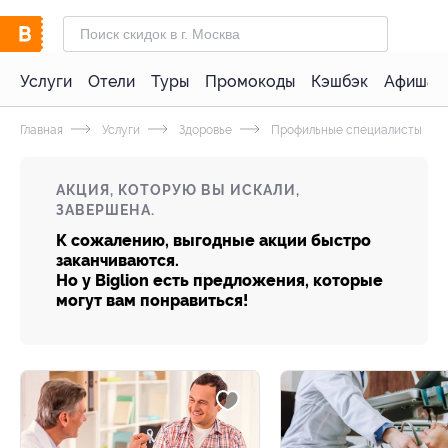
Услуги
Отели
Туры
Промокоды
Кэшбэк
Афиша 
Главная
Услуги
Здоровье
Профильные специалисты
АКЦИЯ, КОТОРУЮ ВЫ ИСКАЛИ,
ЗАВЕРШЕНА.
К сожалению, выгодные акции быстро
заканчиваются.
Но у Biglion есть предложения, которые
могут вам понравиться!