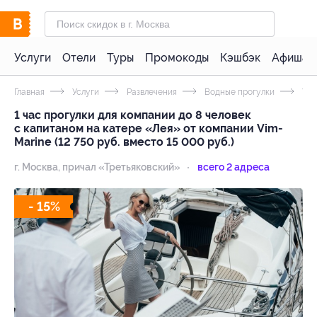
Услуги
Отели
Туры
Промокоды
Кэшбэк
Афиша 
Главная
Услуги
Развлечения
Водные прогулки
Утр
1 час прогулки для компании до 8 человек
с капитаном на катере «Лея» от компании Vim-
Marine (12 750 руб. вместо 15 000 руб.)
г. Москва, причал «Третьяковский»
всего 2 адреса
- 15%