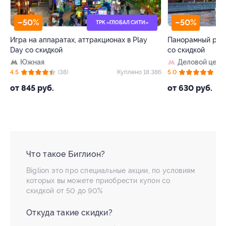
–50%
ТРК «ГЛОБАЛ СИТИ»
ЗАПИСАТ
паратах, аттракционах в Play
Панорамный ресторан на борт
дкой
со скидкой
Деловой центр
(38)
Куплено 18 386
5.0
(8)
б.
от 630 руб.
Что такое Биглион?
Biglion это про специальные акции, по условиям
которых вы можете приобрести купон со
скидкой от 50 до 90%
Откуда такие скидки?