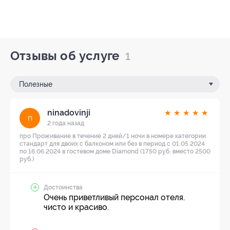
Отзывы об услуге
1
Полезные
ninadovinji
★
★
★
★
★
n
2 года назад
про Проживание в течение 2 дней/1 ночи в номере категории
стандарт для двоих с балконом или без в период с 01.05.2024
по 16.06.2024 в гостевом доме Diamond (1750 руб. вместо 2500
руб.)
Достоинства
Очень приветливый персонал отеля.
чисто и красиво.