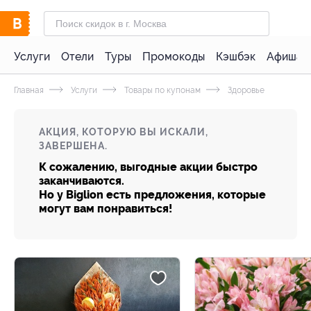
Услуги
Отели
Туры
Промокоды
Кэшбэк
Афиша 
Главная
Услуги
Товары по купонам
Здоровье
АКЦИЯ, КОТОРУЮ ВЫ ИСКАЛИ,
ЗАВЕРШЕНА.
К сожалению, выгодные акции быстро
заканчиваются.
Но у Biglion есть предложения, которые
могут вам понравиться!