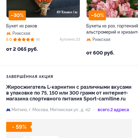
–30%
–50%
Букет из раков
Букеты из роз, гортензий
альстромерий и хризант
Рижская
Рижская
5.0
(4)
Куплено 23
от 2 065 руб.
от 600 руб.
ЗАВЕРШЁННАЯ АКЦИЯ
Жиросжигатель L-карнитин с различными вкусами
в упаковке по 75, 150 или 300 грамм от интернет-
магазина спортивного питания Sport-carnitine.ru
Митино,
г. Москва, Митинская ул., д. 42
всего 2 адреса
- 59%