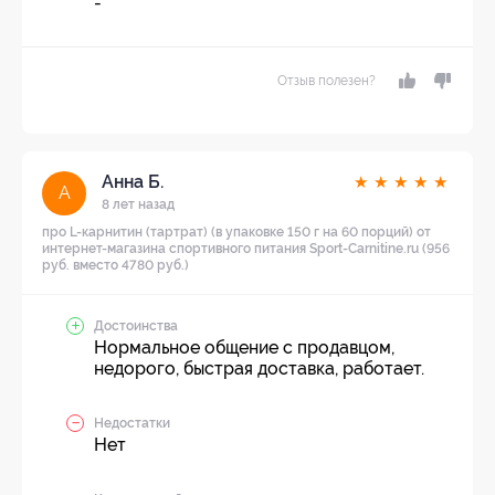
-
Отзыв полезен?
Анна Б.
★
★
★
★
★
А
8 лет назад
про L-карнитин (тартрат) (в упаковке 150 г на 60 порций) от
интернет-магазина спортивного питания Sport-Carnitine.ru (956
руб. вместо 4780 руб.)
Достоинства
Нормальное общение с продавцом,
недорого, быстрая доставка, работает.
Недостатки
Нет