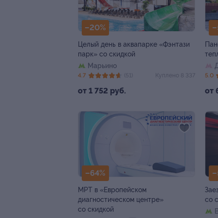
–20%
–
Целый день в аквапарке «Фэнтази
Пан
парк» со скидкой
теп
Марьино
4.7
(51)
Куплено 8 337
5.0
от 1 752 руб.
от 
–64%
–
МРТ в «Европейском
Зае
диагностическом центре»
со 
со скидкой