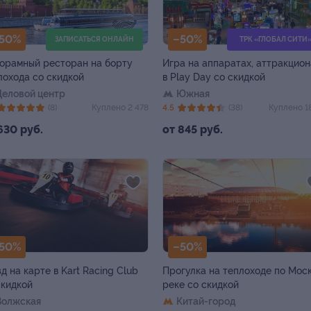
50%
–50%
ЗАПИСАТЬСЯ ОНЛАЙН
ТРК «ГЛОБАЛ СИТИ
орамный ресторан на борту
Игра на аппаратах, аттракцион
лохода со скидкой
в Play Day со скидкой
Деловой центр
Южная
(8)
Куплено 2 478
4.5
(38)
Куплено 1
630 руб.
от 845 руб.
50%
–50%
зд на карте в Kart Racing Club
Прогулка на теплоходе по Мос
скидкой
реке со скидкой
Волжская
Китай-город