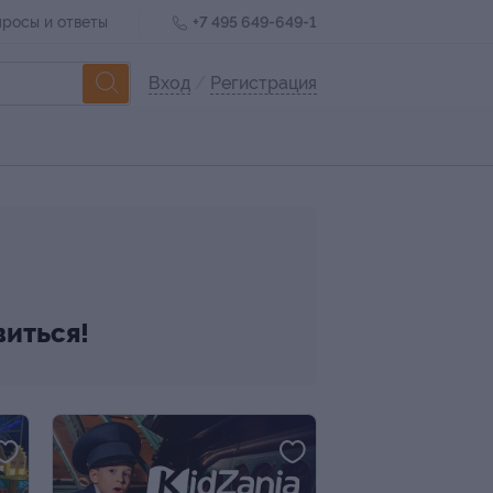
росы и ответы
+7 495 649-649-1
Вход
/
Регистрация
виться!