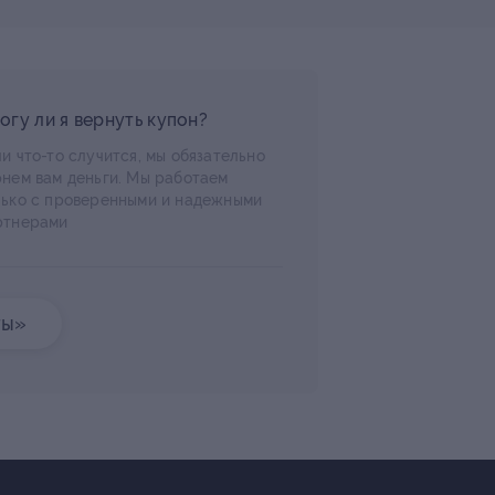
огу ли я вернуть купон?
и что-то случится, мы обязательно
рнем вам деньги. Мы работаем
лько с проверенными и надежными
ртнерами
ты»