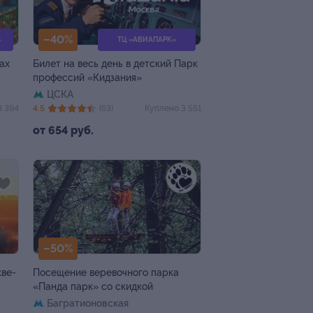
–40%
»
ТЦ «АВИАПАРК»
ах
Билет на весь день в детский Парк
профессий «Кидзания»
ЦСКА
8 394
4.5
(63)
Куплено 3 551
от 654 руб.
–50%
кве-
Посещение веревочного парка
«Панда парк» со скидкой
Багратионовская