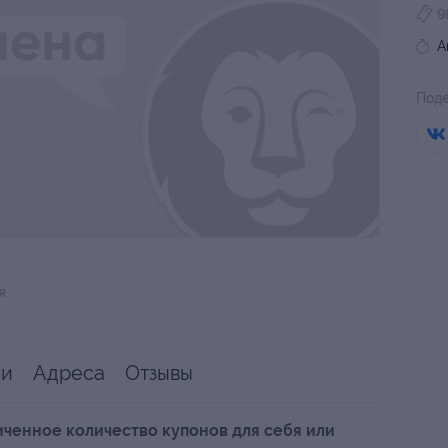
9
А
Поде
я
ии
Адреса
Отзывы
ченное количество купонов для себя или