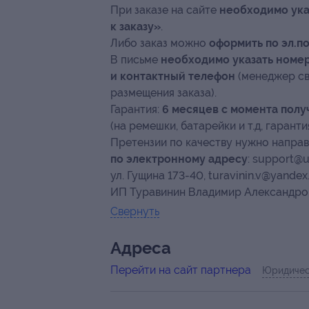
При заказе на сайте
необходимо ука
к заказу»
.
Либо заказ можно
оформить по эл.п
В письме
необходимо указать номер
и контактный телефон
(менеджер св
размещения заказа).
Гарантия:
6 месяцев с момента полу
(на ремешки, батарейки и т.д, гаранти
Претензии по качеству нужно напра
по электронному адресу
: support@u
ул. Гущина
173-40,
turavinin.v@yandex.
ИП Туравинин Владимир Александров
Свернуть
Адресa
Перейти на сайт партнера
Юридичес