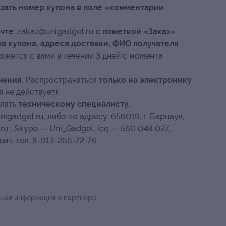
зать номер купона в поле «комментарии
очте
: zakaz@unigadget.ru
с пометкой «Заказ»
.
а купона, адреса доставки, ФИО получателя
яжется с вами в течении 3 дней с момента
чения
. Распространяться
только на электронику
я не действует).
влять
техническому специалисту,
nigadget.ru, либо по адресу: 656019, г. Барнаул,
ru , Skype — Uni_Gadget, icq — 560 048 027,
ич, тел.
8-913-266-72-76.
кая информация о партнёре