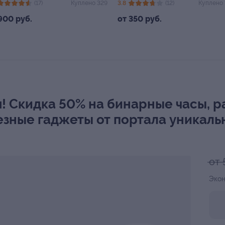
(17)
Куплено 329
3.8
(12)
Куплено 
900 руб.
от 350 руб.
м! Скидка 50% на бинарные часы,
езные гаджеты от портала уникал
от 
Экон