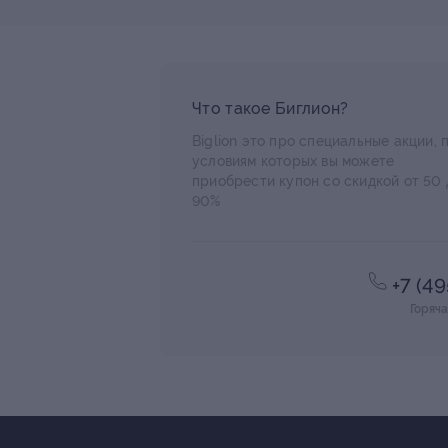
Что такое Биглион?
Biglion это про специальные акции, 
условиям которых вы можете
приобрести купон со скидкой от 50 
90%
+7 (4
Горяча