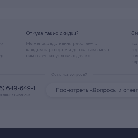
Откуда такие скидки?
См
по
Мы непосредственно работаем с
Есл
каждым партнером и договариваемся с
ве
до
ним о лучших условиях для вас
то
па
Остались вопросы?
95) 649-649-1
Посмотреть «Вопросы и отве
я линия Биглиона