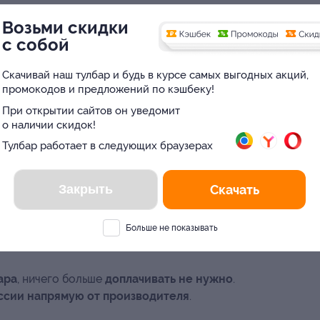
вары
:
Возьми скидки
с собой
ью до 500 руб. в интернет-магазине Uni-
Скачивай наш тулбар и будь в курсе самых выгодных акций,
промокодов и предложений по кэшбеку!
ью до 1100 руб. в интернет-магазине Uni-
При открытии сайтов он уведомит
о наличии скидок!
Тулбар работает в следующих браузерах
ью до 1500 руб. в интернет-магазине Uni-
Закрыть
Скачать
тью до 2200 руб. в интернет-магазине Uni-
Больше не показывать
том и стоимостью гаджетов можно
на сайте
ара
, ничего больше
доплачивать не нужно
.
ссии напрямую от производителя
.