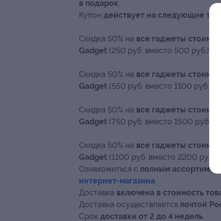
в подарок
.
Купон
действует на следующие то
Скидка 50% на
все гаджеты стоимост
Gadget
(250 руб. вместо 500 руб.)
Скидка 50% на
все гаджеты стоимост
Gadget
(550 руб. вместо 1100 руб.)
Скидка 50% на
все гаджеты стоимост
Gadget
(750 руб. вместо 1500 руб.)
Скидка 50% на
все гаджеты стоимос
Gadget
(1100 руб. вместо 2200 руб.)
Ознакомиться с
полным ассортимен
интернет-магазина
.
Доставка
включена в стоимость тов
Доставка осуществляется
почтой Ро
Срок
доставки от 2 до 4 недель
.