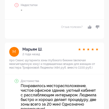
Недостатки
-
Отзыв полезен?
Марьям Ш.
★
★
★
★
★
М
2 года назад
про Сеанс шугаринга зоны глубокого бикини (включая
межъягодичную зону) и подмышечных впадин для женщин от
мастера Трифоновой Людмилы (484 руб. вместо 1100 руб.)
Достоинства
Понравилось месторасположение,
чистое офисное здание, уютный кабинет
с расслабляющим интерьером. Людмила
быстро и хорошо делает процедуру, две
зоны всего за 20 мин) Однозначно
рекомендую!