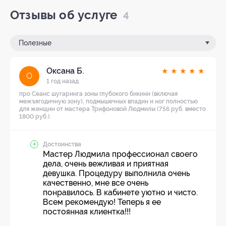
Отзывы об услуге
4
Полезные
Оксана Б.
★
★
★
★
★
О
1 год назад
про Сеанс шугаринга зоны глубокого бикини (включая
межъягодичную зону), подмышечных впадин и ног полностью
для женщин от мастера Трифоновой Людмилы (756 руб. вместо
1800 руб.)
Достоинства
Мастер Людмила профессионал своего
дела, очень вежливая и приятная
девушка. Процедуру выполнила очень
качественно, мне все очень
понравилось. В кабинете уютно и чисто.
Всем рекомендую! Теперь я ее
постоянная клиентка!!!