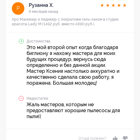
Рузанна Х.
★
★
★
★
★
Р
9 месяцев назад
про Маникюр и педикюр с покрытием гель-лаком в студии
красоты Lady M (1492 руб. вместо 4390 руб.)
Достоинства
Это мой второй опыт когда благодаря
биглиону я нахожу мастера для моих
будущих процедур, вернусь сюда
определенно и без данной акции.
Мастер Ксения настолько аккуратно и
качественно сделала свою работу, я
поражена. Большая молодец!
Недостатки
Жаль мастеров, которым не
предоставляют хорошие пылесосы для
пыли((
Отзыв полезен?