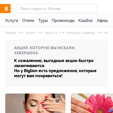
Услуги
Отели
Туры
Промокоды
Кэшбэк
Афиша 
Главная
Услуги
Красота
Маникюр, педикюр
Мани
АКЦИЯ, КОТОРУЮ ВЫ ИСКАЛИ,
ЗАВЕРШЕНА.
К сожалению, выгодные акции быстро
заканчиваются.
Но у Biglion есть предложения, которые
могут вам понравиться!