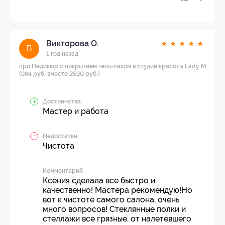
Викторова О.
★
★
★
★
★
В
1 год назад
про Педикюр с покрытием гель-лаком в студии красоты Lady M
(984 руб. вместо 2590 руб.)
Достоинства
Мастер и работа
Недостатки
Чистота
Комментарий
Ксения сделала все быстро и
качественно! Мастера рекомендую!Но
вот к чистоте самого салона, очень
много вопросов! Стеклянные полки и
стеллажи все грязные, от налетевшего