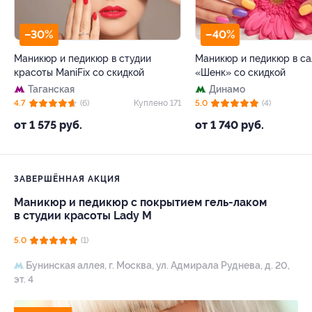
–30%
–40%
Маникюр и педикюр в студии
Маникюр и педикюр в с
красоты ManiFix со скидкой
«Шенк» со скидкой
Таганская
Динамо
4.7
(6)
Куплено 171
5.0
(4)
от 1 575 руб.
от 1 740 руб.
ЗАВЕРШЁННАЯ АКЦИЯ
Маникюр и педикюр с покрытием гель-лаком
в студии красоты Lady M
5.0
(1)
Бунинская аллея,
г. Москва, ул. Адмирала Руднева, д. 20,
эт. 4