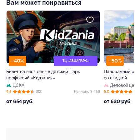
Вам может понравиться
–40%
–50%
ТЦ «АВИАПАРК»
Билет на весь день в детский Парк
Панорамный рест
профессий «Кидзания»
со скидкой
ЦСКА
Деловой цент
 4
4.5
(62)
Куплено 3 459
5.0
(8)
от 654 руб.
от 630 руб.