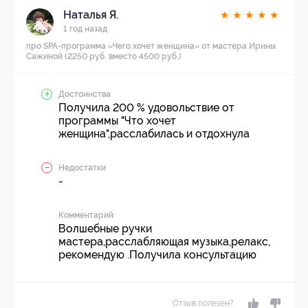
Наталья Я.
★
★
★
★
★
1 год назад
про SPA-программа «Чего хочет женщина» от мастера Ирины
Сажиной (2250 руб. вместо 4500 руб.)
Достоинства
Получила 200 % удовольствие от
программы "Что хочет
женщина",расслабилась и отдохнула
Недостатки
-
Комментарий
Волшебные ручки
мастера,расслабляющая музыка,релакс,
рекомендую .Получила консультацию
Отзыв полезен?