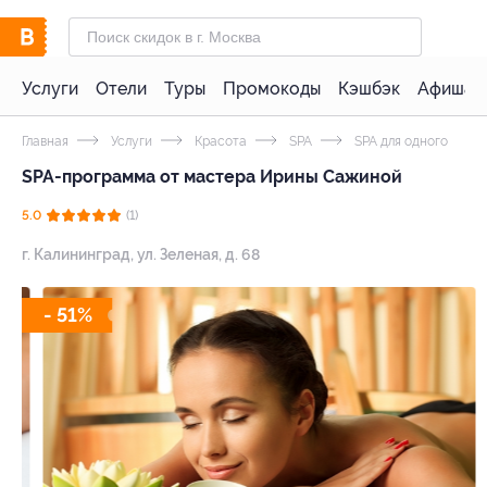
Услуги
Отели
Туры
Промокоды
Кэшбэк
Афиша 
Главная
Услуги
Красота
SPA
SPA для одного
SPA-программа от мастера Ирины Сажиной
5.0
(1)
г. Калининград, ул. Зеленая, д. 68
- 51%